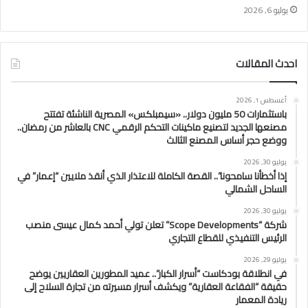
يوليو 6, 2026
احدث المقالات
أغسطس 1, 2026
باستثمارات 50 مليون دولار.. «سيمبلكس» المصرية الناشئة تفتتح
مصنعها الجديد لتصنيع ماكينات التحكم الرقمي CNC بالعاشر من رمضان..
ووضع حجر أساس المصنع الثالث
يوليو 30, 2026
إذا أخطأنا سامحونا”.. القصة الكاملة للاعتذار الذي أنقذ ملايين “إعمار” في
الساحل الشمالي
يوليو 30, 2026
شركة “Scope Developments” تعلن تولي أحمد كمال عيسى منصب
الرئيس التنفيذي للقطاع التجاري
يوليو 29, 2026
في انطلاقة بودكاست “أسرار الكبار”.. عميد المطورين العقاريين يوضح
حقيقة “الفقاعة العقارية” ويكشف أسرار مسيرته من تجارة السلاح إلى
ريادة المعمار