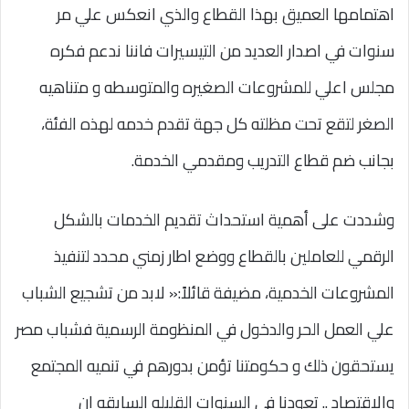
اهتمامها العميق بهذا القطاع والذي انعكس علي مر
سنوات في اصدار العديد من التيسيرات فاننا ندعم فكره
مجلس اعلي للمشروعات الصغيره والمتوسطه و متناهيه
الصغر لتقع تحت مظلته كل جهة تقدم خدمه لهذه الفئة،
بجانب ضم قطاع التدريب ومقدمي الخدمة.
وشددت على أهمية استحداث تقديم الخدمات بالشكل
الرقمي للعاملين بالقطاع ووضع اطار زمني محدد لتنفيذ
المشروعات الخدمية، مضيفة قائلاً:« لابد من تشجيع الشباب
علي العمل الحر والدخول في المنظومة الرسمية فشباب مصر
يستحقون ذلك و حكومتنا تؤمن بدورهم في تنميه المجتمع
والاقتصاد .. تعودنا في السنوات القليله السابقه ان