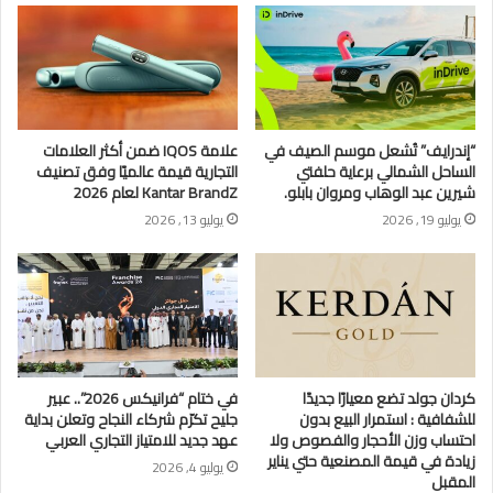
“إندرايف” تُشعل موسم الصيف في
علامة IQOS ضمن أكثر العلامات
الساحل الشمالي برعاية حلفتي
التجارية قيمة عالميًا وفق تصنيف
شيرين عبد الوهاب ومروان بابلو.
Kantar BrandZ لعام 2026
يوليو 19, 2026
يوليو 13, 2026
كردان جولد تضع معيارًا جديدًا
في ختام “فرانيكس 2026”.. عبير
للشفافية : استمرار البيع بدون
جليح تكرّم شركاء النجاح وتعلن بداية
احتساب وزن الأحجار والفصوص ولا
عهد جديد للامتياز التجاري العربي
زيادة في قيمة المصنعية حتي يناير
يوليو 4, 2026
المقبل