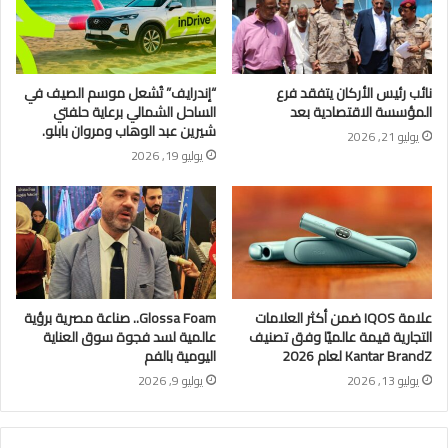
نائب رئيس الأركان يتفقد فرع
“إندرايف” تُشعل موسم الصيف في
المؤسسة الاقتصادية بعد
الساحل الشمالي برعاية حلفتي
شيرين عبد الوهاب ومروان بابلو.
يوليو 21, 2026
يوليو 19, 2026
علامة IQOS ضمن أكثر العلامات
Glossa Foam.. صناعة مصرية برؤية
التجارية قيمة عالميًا وفق تصنيف
عالمية لسد فجوة سوق العناية
Kantar BrandZ لعام 2026
اليومية بالفم
يوليو 13, 2026
يوليو 9, 2026