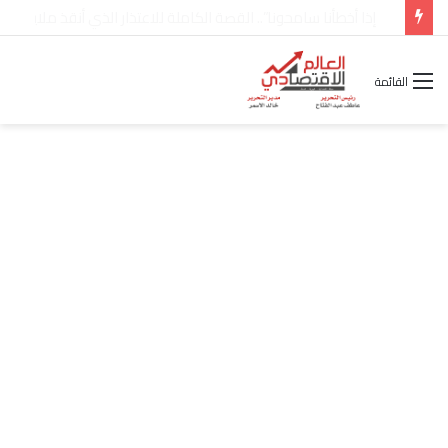
شركة “Scope Developments” تعلن تولي أحمد كمال عيسى منصب الرئيس التنفيذي للقطاع التجاري
القائمة