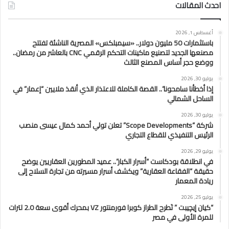
احدث المقالات
أغسطس 1, 2026
باستثمارات 50 مليون دولار.. «سيمبلكس» المصرية الناشئة تفتتح
مصنعها الجديد لتصنيع ماكينات التحكم الرقمي CNC بالعاشر من رمضان..
ووضع حجر أساس المصنع الثالث
يوليو 30, 2026
إذا أخطأنا سامحونا”.. القصة الكاملة للاعتذار الذي أنقذ ملايين “إعمار” في
الساحل الشمالي
يوليو 30, 2026
شركة “Scope Developments” تعلن تولي أحمد كمال عيسى منصب
الرئيس التنفيذي للقطاع التجاري
يوليو 29, 2026
في انطلاقة بودكاست “أسرار الكبار”.. عميد المطورين العقاريين يوضح
حقيقة “الفقاعة العقارية” ويكشف أسرار مسيرته من تجارة السلاح إلى
ريادة المعمار
يوليو 25, 2026
“كيان إيچيبت ” تَطرح الطراز كوبرا فورمنتور VZ بمحرك أقوى سعة 2.0 لترات
للمرة الأولى في مصر