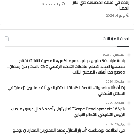
زيادة في قيمة المصنعية حتي يناير
يوليو 4, 2026
المقبل
يوليو 6, 2026
احدث المقالات
أغسطس 1, 2026
باستثمارات 50 مليون دولار.. «سيمبلكس» المصرية الناشئة تفتتح
مصنعها الجديد لتصنيع ماكينات التحكم الرقمي CNC بالعاشر من رمضان..
ووضع حجر أساس المصنع الثالث
يوليو 30, 2026
إذا أخطأنا سامحونا”.. القصة الكاملة للاعتذار الذي أنقذ ملايين “إعمار” في
الساحل الشمالي
يوليو 30, 2026
شركة “Scope Developments” تعلن تولي أحمد كمال عيسى منصب
الرئيس التنفيذي للقطاع التجاري
يوليو 29, 2026
في انطلاقة بودكاست “أسرار الكبار”.. عميد المطورين العقاريين يوضح