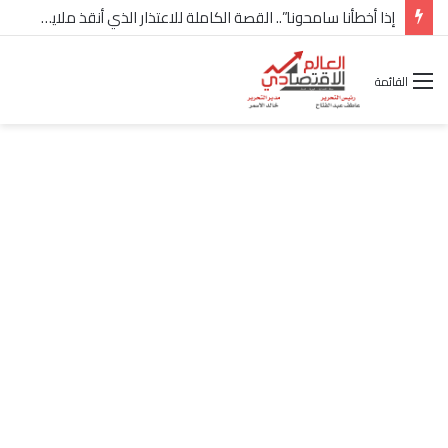
إذا أخطأنا سامحونا”.. القصة الكاملة للاعتذار الذي أنقذ ملايين “إعمار” في الساحل الشمالي
القائمة