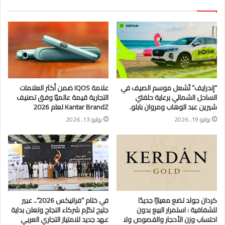
“إندرايف” تُشعل موسم الصيف في
علامة IQOS ضمن أكثر العلامات
الساحل الشمالي برعاية حلفتي
التجارية قيمة عالميًا وفق تصنيف
شيرين عبد الوهاب ومروان بابلو.
Kantar BrandZ لعام 2026
يوليو 19, 2026
يوليو 13, 2026
كردان جولد تضع معيارًا جديدًا
في ختام “فرانيكس 2026”.. عبير
للشفافية : استمرار البيع بدون
جليح تكرّم شركاء النجاح وتعلن بداية
احتساب وزن الأحجار والفصوص ولا
عهد جديد للامتياز التجاري العربي