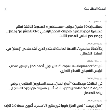
احدث المقالات
أغسطس 1, 2026
باستثمارات 50 مليون دولار.. «سيمبلكس» المصرية الناشئة تفتتح
مصنعها الجديد لتصنيع ماكينات التحكم الرقمي CNC بالعاشر من رمضان..
ووضع حجر أساس المصنع الثالث
يوليو 30, 2026
إذا أخطأنا سامحونا”.. القصة الكاملة للاعتذار الذي أنقذ ملايين “إعمار” في
الساحل الشمالي
يوليو 30, 2026
شركة “Scope Developments” تعلن تولي أحمد كمال عيسى منصب
الرئيس التنفيذي للقطاع التجاري
يوليو 29, 2026
في انطلاقة بودكاست “أسرار الكبار”.. عميد المطورين العقاريين يوضح
حقيقة “الفقاعة العقارية” ويكشف أسرار مسيرته من تجارة السلاح إلى
ريادة المعمار
يوليو 25, 2026
“كيان إيچيبت ” تَطرح الطراز كوبرا فورمنتور VZ بمحرك أقوى سعة 2.0 لترات