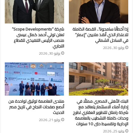
إذا أخطأنا سامحونا”.. القصة الكاملة
شركة “Scope Developments”
للاعتذار الذي أنقذ ملايين “إعمار”
تعلن تولي أحمد كمال عيسى
في الساحل الشمالي
منصب الرئيس التنفيذي للقطاع
التجاري
يوليو 30, 2026
يوليو 30, 2026
البنك الأهلي المصري ممثلًا في
منتدى العاصمة توثيق لواحدة من
إدارة أمناء الاستثمار يتعاقد مع
أنصع صفحات النجاح في تاريخ مصر
شركة رامتان للتطوير العقاري لطرح
الحديث
وحدات كاملة التشطيب بالعاصمة
يوليو 21, 2026
الإدارية وتقسيط حتى 10 سنوات
يوليو 25, 2026