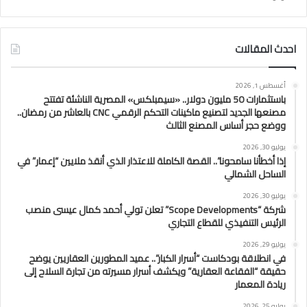
احدث المقالات
أغسطس 1, 2026
باستثمارات 50 مليون دولار.. «سيمبلكس» المصرية الناشئة تفتتح
مصنعها الجديد لتصنيع ماكينات التحكم الرقمي CNC بالعاشر من رمضان..
ووضع حجر أساس المصنع الثالث
يوليو 30, 2026
إذا أخطأنا سامحونا”.. القصة الكاملة للاعتذار الذي أنقذ ملايين “إعمار” في
الساحل الشمالي
يوليو 30, 2026
شركة “Scope Developments” تعلن تولي أحمد كمال عيسى منصب
الرئيس التنفيذي للقطاع التجاري
يوليو 29, 2026
في انطلاقة بودكاست “أسرار الكبار”.. عميد المطورين العقاريين يوضح
حقيقة “الفقاعة العقارية” ويكشف أسرار مسيرته من تجارة السلاح إلى
ريادة المعمار
يوليو 25, 2026