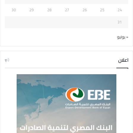
30
29
28
27
26
25
24
31
« يوليو
اعلان