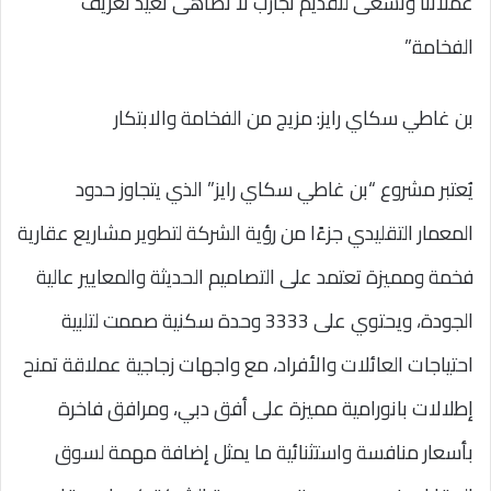
عملائنا ونسعى لتقديم تجارب لا تضاهى تعيد تعريف
الفخامة.”
بن غاطي سكاي رايز: مزيج من الفخامة والابتكار
يُعتبر مشروع “بن غاطي سكاي رايز” الذي يتجاوز حدود
المعمار التقليدي جزءًا من رؤية الشركة لتطوير مشاريع عقارية
فخمة ومميزة تعتمد على التصاميم الحديثة والمعايير عالية
الجودة، ويحتوي على 3333 وحدة سكنية صممت لتلبية
احتياجات العائلات والأفراد، مع واجهات زجاجية عملاقة تمنح
إطلالات بانورامية مميزة على أفق دبي، ومرافق فاخرة
بأسعار منافسة واستثنائية ما يمثل إضافة مهمة لسوق