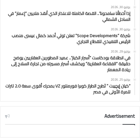
يوليو 30, 2026
إذا أخطأنا سامحونا”.. القصة الكاملة للاعتذار الذي أنقذ ملايين “إعمار” في
الساحل الشمالي
يوليو 30, 2026
شركة “Scope Developments” تعلن تولي أحمد كمال عيسى منصب
الرئيس التنفيذي للقطاع التجاري
يوليو 29, 2026
في انطلاقة بودكاست “أسرار الكبار”.. عميد المطورين العقاريين يوضح
حقيقة “الفقاعة العقارية” ويكشف أسرار مسيرته من تجارة السلاح إلى
ريادة المعمار
يوليو 25, 2026
“كيان إيچيبت ” تَطرح الطراز كوبرا فورمنتور VZ بمحرك أقوى سعة 2.0 لترات
للمرة الأولى في مصر
Advertisement