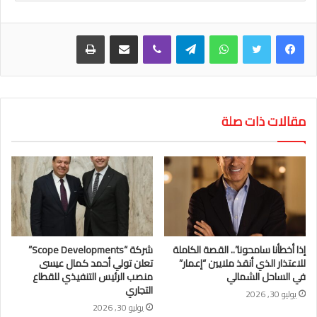
واتساب
تيلقرام
ڤايبر
مشاركة عبر البريد
طباعة
مقالات ذات صلة
إذا أخطأنا سامحونا”.. القصة الكاملة
شركة “Scope Developments”
للاعتذار الذي أنقذ ملايين “إعمار”
تعلن تولي أحمد كمال عيسى
في الساحل الشمالي
منصب الرئيس التنفيذي للقطاع
التجاري
يوليو 30, 2026
يوليو 30, 2026