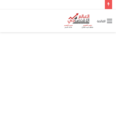
شركة “Scope Developments” تعلن تولي أحمد كمال عيسى منصب الرئيس التنفيذي للقطاع التجاري
القائمة