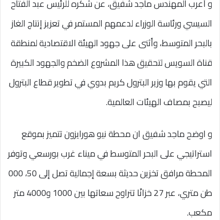
و أعرب المهندس ماجد شفيق، عن شكره للرئيس عبد الفتاح
السيسي ورئاسة الوزراء لدعمهم المستمر في تعزيز إنتاج الغاز
بالبحر المتوسط، وأثنى على جهود الهيئة الاقتصادية لمنطقة
قناة السويس لتحقيق هذا المشروع الضخم والجهود الكبيرة
التي يقوم بها وزير البترول كريم بدوي في تطوير قطاع البترول
ليصبح بمصاف الهيئات العالمية.
و اوضح ماجد شفيق ان محطة نيو هورايزون تتميز بموقع
استراتيجي على البحر المتوسط في ميناء غرب بورسعي وتوفر
المحطة مرافق تخزين حديثة بسعة إجمالية تصل إلى 50، 000
طن متري، عبر 27 خزانًا تتراوح سعاتها بين 1000 و4000 متر
مكعب.