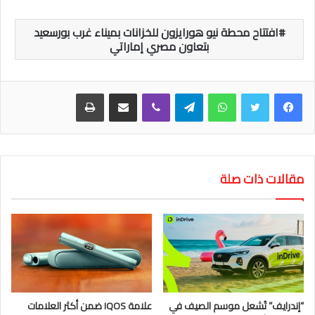
افتتاح محطة نيو هورايزون للخزانات بميناء غرب بورسعيد
بتعاون مصري إماراتي
واتساب
تيلقرام
ڤايبر
مشاركة عبر البريد
طباعة
مقالات ذات صلة
“إندرايف” تُشعل موسم الصيف في
علامة IQOS ضمن أكثر العلامات