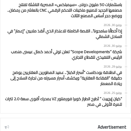
باستثمارات 50 مليون دولار.. «سيمبلكس» المصرية الناشئة تفتتح
مصنعها الجديد لتصنيع ماكينات التحكم الرقمي CNC بالعاشر من رمضان..
ووضع حجر أساس المصنع الثالث
يوليو 30, 2026
إذا أخطأنا سامحونا”.. القصة الكاملة للاعتذار الذي أنقذ ملايين “إعمار” في
الساحل الشمالي
يوليو 30, 2026
شركة “Scope Developments” تعلن تولي أحمد كمال عيسى منصب
الرئيس التنفيذي للقطاع التجاري
يوليو 29, 2026
في انطلاقة بودكاست “أسرار الكبار”.. عميد المطورين العقاريين يوضح
حقيقة “الفقاعة العقارية” ويكشف أسرار مسيرته من تجارة السلاح إلى
ريادة المعمار
يوليو 25, 2026
“كيان إيچيبت ” تَطرح الطراز كوبرا فورمنتور VZ بمحرك أقوى سعة 2.0 لترات
للمرة الأولى في مصر
Advertisement