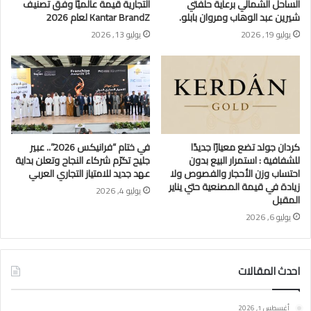
الساحل الشمالي برعاية حلفتي
التجارية قيمة عالميًا وفق تصنيف
شيرين عبد الوهاب ومروان بابلو.
Kantar BrandZ لعام 2026
يوليو 19, 2026
يوليو 13, 2026
كردان جولد تضع معيارًا جديدًا
في ختام “فرانيكس 2026”.. عبير
للشفافية : استمرار البيع بدون
جليح تكرّم شركاء النجاح وتعلن بداية
احتساب وزن الأحجار والفصوص ولا
عهد جديد للامتياز التجاري العربي
زيادة في قيمة المصنعية حتي يناير
يوليو 4, 2026
المقبل
يوليو 6, 2026
احدث المقالات
أغسطس 1, 2026