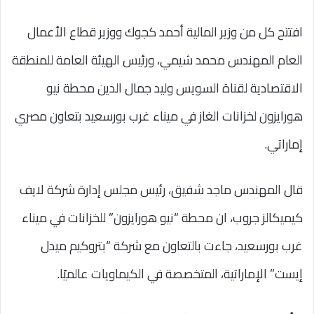
افتتح كل من وزير المالية أحمد كجوك ووزير قطاع الأعمال
العام المهندس محمد شيمي، ورئيس الهيئة العامة للمنطقة
الاقتصادية لقناة السويس وليد جمال الدين محطة نيو
هورايزون لخزانات الغاز في ميناء غرب بورسعيد بتعاون مصري
إماراتي.
قال المهندس ماجد شفيق، رئيس مجلس إدارة شركة لايف
كيميكالز جروب، ان محطة “نيو هورايزون” للخزانات في ميناء
غرب بورسعيد، جاءت بالتعاون مع شركة “بتروكيم ميدل
إيست” الإماراتية، المتخصصة في الكيماويات عالميًا.