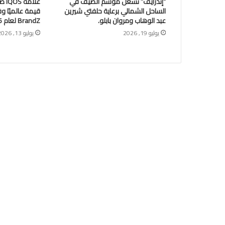
“إندرايف” تُشعل موسم الصيف في
علا
الساحل الشمالي برعاية حلفتي شيرين
عبد الوهاب ومروان بابلو.
BrandZ لعام 2026
يوليو 19, 2026
يوليو 13, 2026