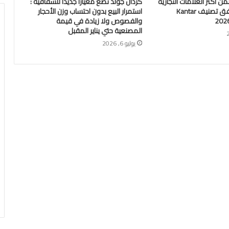
مة IQOS ضمن أكثر العلامات التجارية
كردان جولد تضع معيارًا جديدًا للشفافية :
قيمة عالميًا وفق تصنيف Kantar
استمرار البيع بدون احتساب وزن الأحجار
والفصوص ولا زيادة في قيمة
المصنعية حتي يناير المقبل
يوليو 6, 2026