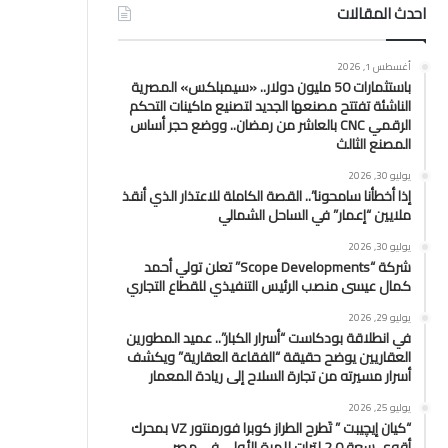
احدث المقالات
أغسطس 1, 2026
باستثمارات 50 مليون دولار.. «سيمبلكس» المصرية
الناشئة تفتتح مصنعها الجديد لتصنيع ماكينات التحكم
الرقمي CNC بالعاشر من رمضان.. ووضع حجر أساس
المصنع الثالث
يوليو 30, 2026
إذا أخطأنا سامحونا”.. القصة الكاملة للاعتذار الذي أنقذ
ملايين “إعمار” في الساحل الشمالي
يوليو 30, 2026
شركة “Scope Developments” تعلن تولي أحمد
كمال عيسى منصب الرئيس التنفيذي للقطاع التجاري
يوليو 29, 2026
في انطلاقة بودكاست “أسرار الكبار”.. عميد المطورين
العقاريين يوضح حقيقة “الفقاعة العقارية” ويكشف
أسرار مسيرته من تجارة السلاح إلى ريادة المعمار
يوليو 25, 2026
“كيان إيچيبت ” تَطرح الطراز كوبرا فورمنتور VZ بمحرك
أقوى سعة 2.0 لترات للمرة الأولى في مصر