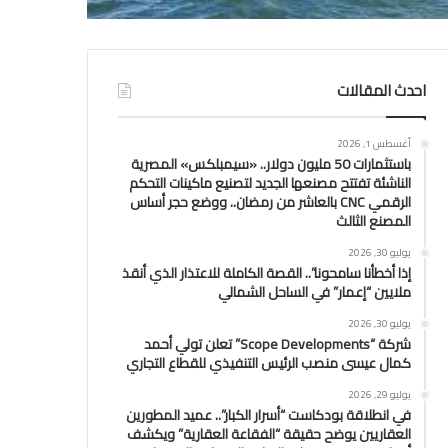
احدث المقالات
أغسطس 1, 2026
باستثمارات 50 مليون دولار.. «سيمبلكس» المصرية
الناشئة تفتتح مصنعها الجديد لتصنيع ماكينات التحكم
الرقمي CNC بالعاشر من رمضان.. ووضع حجر أساس
المصنع الثالث
يوليو 30, 2026
إذا أخطأنا سامحونا”.. القصة الكاملة للاعتذار الذي أنقذ
ملايين “إعمار” في الساحل الشمالي
يوليو 30, 2026
شركة “Scope Developments” تعلن تولي أحمد
كمال عيسى منصب الرئيس التنفيذي للقطاع التجاري
يوليو 29, 2026
في انطلاقة بودكاست “أسرار الكبار”.. عميد المطورين
العقاريين يوضح حقيقة “الفقاعة العقارية” ويكشف