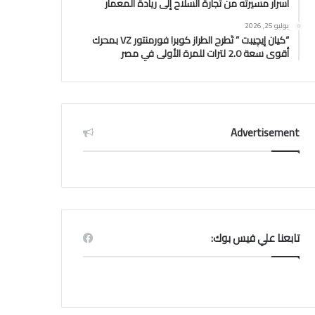
أسرار مسيرته من تجارة السلاح إلى ريادة المعمار
يوليو 25, 2026
“كيان إيچيبت ” تَطرح الطراز كوبرا فورمنتور VZ بمحرك
أقوى سعة 2.0 لترات للمرة الأولى في مصر
Advertisement
تابعنا علي فيس بوك: