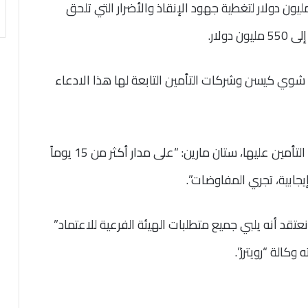
لبت هيئة قناة السويس بتعويض قدره 916 مليون دولار لتغطية جهود الإنقاذ والأضرار التي تلحق
ولار.
ة شوي كيسن وشركات التأمين التابعة لها هذا الادعاء
وقالت الشركة الممثلة لمالكي السفينة وشركات التأمين عليها، ستان مارين: “على مدار أكثر من 15 يوماً
بية، تجري المفاوضات”.
تقد أنه يلبي جميع متطلبات الهيئة الفرعية للاعتماد”
كالة “رويترز”.