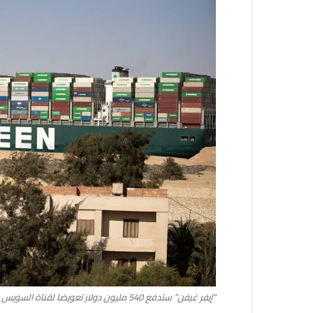
“إيفر غيفن” ستدفع 540 مليون دولار تعويضا لقناة السويس