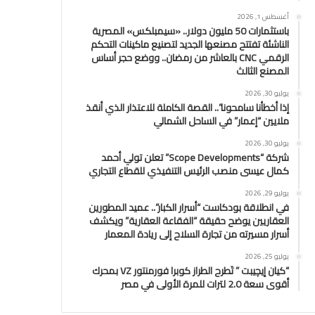
أغسطس 1, 2026
باستثمارات 50 مليون دولار.. «سيمبلكس» المصرية
الناشئة تفتتح مصنعها الجديد لتصنيع ماكينات التحكم
الرقمي CNC بالعاشر من رمضان.. ووضع حجر أساس
المصنع الثالث
يوليو 30, 2026
إذا أخطأنا سامحونا”.. القصة الكاملة للاعتذار الذي أنقذ
ملايين “إعمار” في الساحل الشمالي
يوليو 30, 2026
شركة “Scope Developments” تعلن تولي أحمد
كمال عيسى منصب الرئيس التنفيذي للقطاع التجاري
يوليو 29, 2026
في انطلاقة بودكاست “أسرار الكبار”.. عميد المطورين
العقاريين يوضح حقيقة “الفقاعة العقارية” ويكشف
أسرار مسيرته من تجارة السلاح إلى ريادة المعمار
يوليو 25, 2026
“كيان إيچيبت ” تَطرح الطراز كوبرا فورمنتور VZ بمحرك
أقوى سعة 2.0 لترات للمرة الأولى في مصر