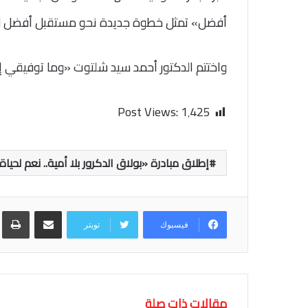
أفضل» تمثل خطوة جديدة نحو مستقبل أفضل للم
واختتم الدكتور أحمد سيد شلتوت «وما توفيقي إل
Post Views:
1٬425
إطلاق مبادرة «بولاق الدكرور بلا أمية.. نعم لح
مشاركة عبر البريد
طب
فيسبوك
تويتر
مقالات ذات صلة