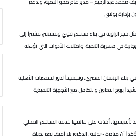
ريف محمد عبدالرحيم – مدير عام محو الأمية، وبدعم
 بإدارة بولاق.
ل حجر الزاوية في بناء مجتمع قوي ومستنير، مشيراً إلى
جابية في مسيرة التنمية، وامتلاك الأدوات التي تؤهله
في بناء الإنسان المصري، وتجسيداً لدور الجمعيات الأهلية
اً بروح التعاون والتكامل مع الأجهزة التنفيذية
نذ تأسيسها، أخذت على عاتقها خدمة المجتمع المحلي
ً أن مبادرة «بولاق الدكرور بلا أمية.. نعم لحياة