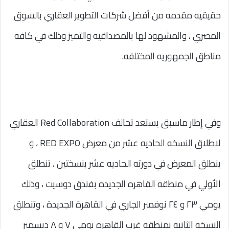
حقيقيه مقدمه من أفضل شركات التطوير العقاري بالسوق
المصري ، والمشهود لها بالمصداقيه والتميز وذلك في كافه
مناطق الجمهوريه المختلفه.
وفي إطار ماسبق يستعد تحالف Red Collaboration العقاري
لاطلاق النسخه الحاديه عشر من معرض RED EXPO ، و
ينطلق المعرض في دورته الحاديه عشر بنسختين ، تنطلق
الأولي في منطقه القاهره الجديده بفندق دوسيت ، وذلك
يومي ٢٣ و ٢٤ نوفمبر الجاري في القاهرة الجديدة ، وتنطلق
النسخه الثانيه بمنطقه غرب القاهره يومي ٧ و ٨ ديسمبر