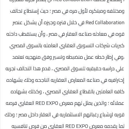
ومختلفه ومبتكره لأول مره في مصر ؛ حيث إستطاع تحالف
Red Collaboration في خلال فتره وجيزه أن يشكل عنصر
قوه في معادله صناعه العقار في مصر ، وأن يستقطب داخله
كبريات شركات التسويق العقاري العامله بالسوق المصري
،وفي إطار خطه عمل منضبطه وتسير وفق منهجيه تعتمد
علي دراسه حقيقيه للسوق المصري ، قدم هذا التحالف تجربه
إحترافيه في صناعه المعارض العقاريه الناجحه وذلك بشهاده
كافه العاملين بالقطاع العقاري المصري ، وكذلك بشهاده
عملائه ؛ والذين يمثل لهم معرض RED EXPO العقاري فرصه
قويه لإشباع رغباتهم الاستثماريه في العقار داخل مصر ؛ وذلك
لما يقدمه معرض RED EXPO العقاري من فرص تنافسيه