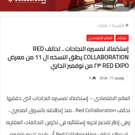
الرئيسية
/
عقارات
عقارات
العالم الاقتصادي
إستكمالا لمسيره النجاحات .. تحالف RED
COLLABORATION يطلق النسخه ال 11 من معرض
RED EXPO ٢٣ من نوفمبر الجاري
نوفمبر 11, 2024
0
العالم الاقتصادي – إستكمالا لمسيره النجاحات التي حققها
تحالف Red Collaboration ، منذ إنطلاقه بالسوق المصري ،
وفي إطار تقديم تجربه إستثنائيه في تكوين التحالفات العقاريه
، إستطاع تحالف Red Collaboration أن يقدم تجربه متميزه