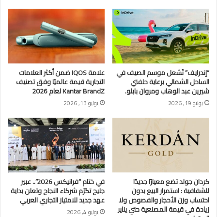
“إندرايف” تُشعل موسم الصيف في
علامة IQOS ضمن أكثر العلامات
الساحل الشمالي برعاية حلفتي
التجارية قيمة عالميًا وفق تصنيف
شيرين عبد الوهاب ومروان بابلو.
Kantar BrandZ لعام 2026
يوليو 19, 2026
يوليو 13, 2026
كردان جولد تضع معيارًا جديدًا
في ختام “فرانيكس 2026”.. عبير
للشفافية : استمرار البيع بدون
جليح تكرّم شركاء النجاح وتعلن بداية
احتساب وزن الأحجار والفصوص ولا
عهد جديد للامتياز التجاري العربي
زيادة في قيمة المصنعية حتي يناير
يوليو 4, 2026