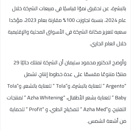
بالبشرة، عن تحقيق نموًا قياسيًا في مبيعات الشركة خلال
عام 2024، بنسبة تجاوزت 100% مقارنة بعام 2023، مؤكدا
سعيه لتعزيز مكانة الشركة في الأسواق المحلية والإقليمية
خلال العام الجاري.
وأوضح الدكتور محمود سليمان أن الشركة تمتلك حاليًا 29
منتجًا متنوعًا مقسمًا على عدة خطوط إنتاج، تشمل
“Argento ” للعناية بالبشرة، و”Tola ” للعناية بالشعر، و”Tola
Baby ” للعناية بشعر الأطفال، “Azha Whitening ” لمنتجات
التفتيح، و”Azha Med ” للمكياج الطبي، و “Profit ” للحماية
من أشعة الشمس.