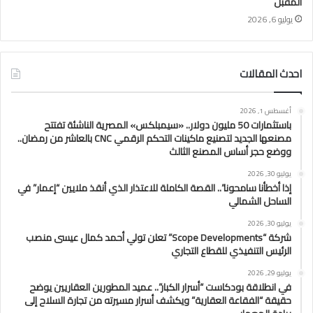
المقبل
يوليو 6, 2026
احدث المقالات
أغسطس 1, 2026
باستثمارات 50 مليون دولار.. «سيمبلكس» المصرية الناشئة تفتتح
مصنعها الجديد لتصنيع ماكينات التحكم الرقمي CNC بالعاشر من رمضان..
ووضع حجر أساس المصنع الثالث
يوليو 30, 2026
إذا أخطأنا سامحونا”.. القصة الكاملة للاعتذار الذي أنقذ ملايين “إعمار” في
الساحل الشمالي
يوليو 30, 2026
شركة “Scope Developments” تعلن تولي أحمد كمال عيسى منصب
الرئيس التنفيذي للقطاع التجاري
يوليو 29, 2026
في انطلاقة بودكاست “أسرار الكبار”.. عميد المطورين العقاريين يوضح
حقيقة “الفقاعة العقارية” ويكشف أسرار مسيرته من تجارة السلاح إلى