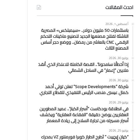
احدث المقالات
أغسطس 1, 2026
باستثمارات 50 مليون دولار.. «سيمبلكس» المصرية
الناشئة تفتتح مصنعها الجديد لتصنيع ماكينات التحكم
الرقمي CNC بالعاشر من رمضان.. ووضع حجر أساس
المصنع الثالث
يوليو 30, 2026
إذا أخطأنا سامحونا”.. القصة الكاملة للاعتذار الذي أنقذ
ملايين “إعمار” في الساحل الشمالي
يوليو 30, 2026
شركة “Scope Developments” تعلن تولي أحمد
كمال عيسى منصب الرئيس التنفيذي للقطاع التجاري
يوليو 29, 2026
في انطلاقة بودكاست “أسرار الكبار”.. عميد المطورين
العقاريين يوضح حقيقة “الفقاعة العقارية” ويكشف
أسرار مسيرته من تجارة السلاح إلى ريادة المعمار
يوليو 25, 2026
“كيان إيچيبت ” تَطرح الطراز كوبرا فورمنتور VZ بمحرك