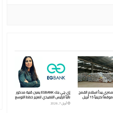
اعة
لمصري يبدأ استلام القمح
إي چي بنك EGBANK يعين مُنية مدكور
نائباً للرئيس التنفيذي لتعزيز خطط التوسع
أبريل 7, 2026