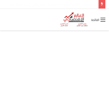
شركة “Scope Developments” تعلن تولي أحمد كمال عيسى منصب الرئيس التنفيذي للقطاع التجاري
القائمة