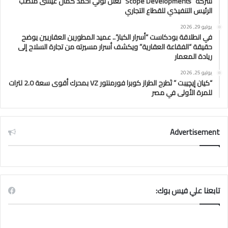
شركة “Scope Developments” تعلن تولي أحمد كمال عيسى منصب
الرئيس التنفيذي للقطاع التجاري
يوليو 29, 2026
في انطلاقة بودكاست “أسرار الكبار”.. عميد المطورين العقاريين يوضح
حقيقة “الفقاعة العقارية” ويكشف أسرار مسيرته من تجارة السلاح إلى
ريادة المعمار
يوليو 25, 2026
“كيان إيچيبت ” تَطرح الطراز كوبرا فورمنتور VZ بمحرك أقوى سعة 2.0 لترات
للمرة الأولى في مصر
Advertisement
تابعنا علي فيس بوك: