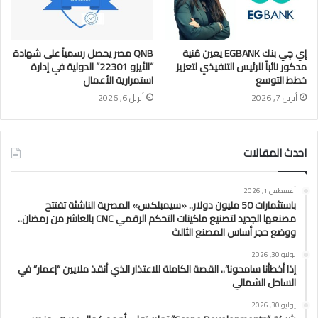
إي چي بنك EGBANK يعين مُنية
QNB مصر يحصل رسمياً على شهادة
مدكور نائباً للرئيس التنفيذي لتعزيز
“الأيزو 22301” الدولية في إدارة
خطط التوسع
استمرارية الأعمال
أبريل 7, 2026
أبريل 6, 2026
احدث المقالات
أغسطس 1, 2026
باستثمارات 50 مليون دولار.. «سيمبلكس» المصرية الناشئة تفتتح
مصنعها الجديد لتصنيع ماكينات التحكم الرقمي CNC بالعاشر من رمضان..
ووضع حجر أساس المصنع الثالث
يوليو 30, 2026
إذا أخطأنا سامحونا”.. القصة الكاملة للاعتذار الذي أنقذ ملايين “إعمار” في
الساحل الشمالي
يوليو 30, 2026